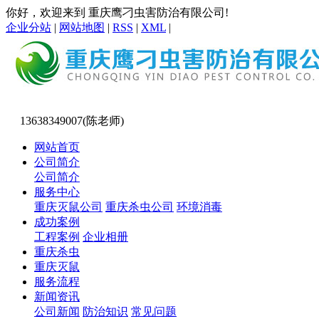
你好，欢迎来到 重庆鹰刁虫害防治有限公司!
企业分站
|
网站地图
|
RSS
|
XML
|
13638349007(陈老师)
网站首页
公司简介
公司简介
服务中心
重庆灭鼠公司
重庆杀虫公司
环境消毒
成功案例
工程案例
企业相册
重庆杀虫
重庆灭鼠
服务流程
新闻资讯
公司新闻
防治知识
常见问题