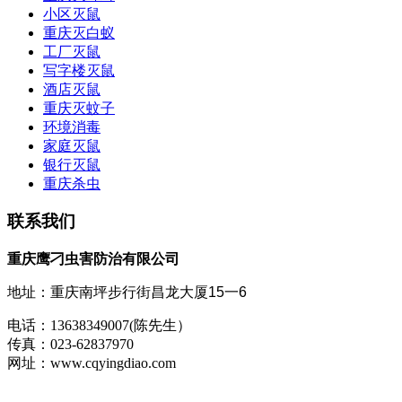
小区灭鼠
重庆灭白蚁
工厂灭鼠
写字楼灭鼠
酒店灭鼠
重庆灭蚊子
环境消毒
家庭灭鼠
银行灭鼠
重庆杀虫
联系我们
重庆鹰刁虫害防治有限公司
地址：
重庆
南坪步行街昌龙大厦15一6
电话：13638349007(陈先生）
传真：023-62837970
网址：www.cqyingdiao.com