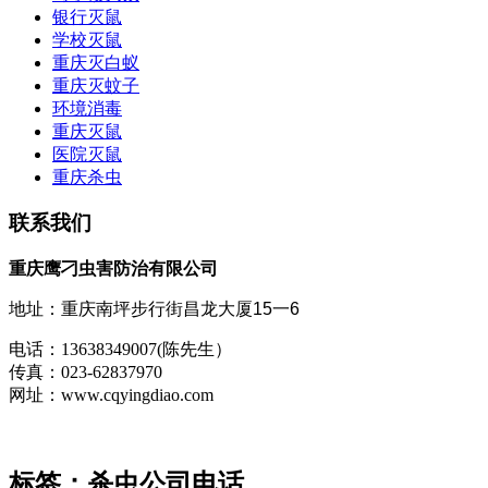
银行灭鼠
学校灭鼠
重庆灭白蚁
重庆灭蚊子
环境消毒
重庆灭鼠
医院灭鼠
重庆杀虫
联系我们
重庆鹰刁虫害防治有限公司
地址：
重庆
南坪步行街昌龙大厦15一6
电话：13638349007(陈先生）
传真：023-62837970
网址：www.cqyingdiao.com
标签：杀虫公司电话