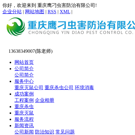
你好，欢迎来到 重庆鹰刁虫害防治有限公司!
企业分站
|
网站地图
|
RSS
|
XML
|
13638349007(陈老师)
网站首页
公司简介
公司简介
服务中心
重庆灭鼠公司
重庆杀虫公司
环境消毒
成功案例
工程案例
企业相册
重庆杀虫
重庆灭鼠
服务流程
新闻资讯
公司新闻
防治知识
常见问题