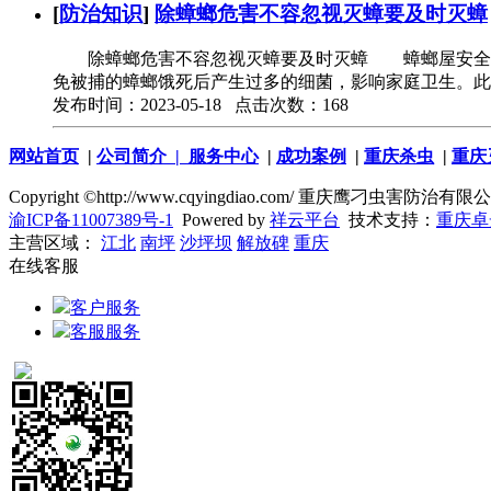
[
防治知识
]
除蟑螂危害不容忽视灭蟑要及时灭蟑
除蟑螂危害不容忽视灭蟑要及时灭蟑 蟑螂屋安全无毒
免被捕的蟑螂饿死后产生过多的细菌，影响家庭卫生。此
发布时间：2023-05-18 点击次数：168
网站首页
|
公司简介
| 服务中心
|
成功案例
|
重庆杀虫
|
重庆
Copyright ©http://www.cqyingdiao.com/ 重庆鹰刁虫害防
渝ICP备11007389号-1
Powered by
祥云平台
技术支持：
重庆卓
主营区域：
江北
南坪
沙坪坝
解放碑
重庆
在线客服
客户服务
客服服务